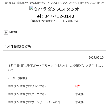
新松戸駅・幸谷駅から徒歩2分の社交（ソシアル）ダンススクール｜タハラダンススタジオ
Tel :
047-712-0140
千葉県松戸市新松戸2-9 トレノ新松戸3F
MENU
5月7日競技会結果
2017/05/10
５月７日(日)に千葉ポートアリーナで行われました関東ダンス選手権にお
いて
○田原・河村組
関東ダンス選手権ワルツの部
6位
関東ダンス選手権タンゴの部 準決勝
関東ダンス選手権ウィンナーワルツの部 準決勝