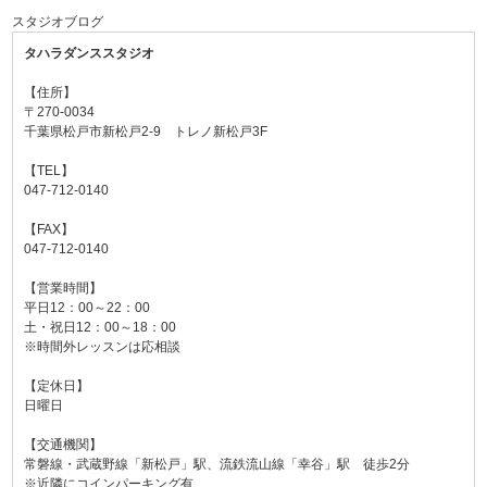
スタジオブログ
タハラダンススタジオ
【住所】
〒270-0034
千葉県松戸市新松戸2-9 トレノ新松戸3F
【TEL】
047-712-0140
【FAX】
047-712-0140
【営業時間】
平日12：00～22：00
土・祝日12：00～18：00
※時間外レッスンは応相談
【定休日】
日曜日
【交通機関】
常磐線・武蔵野線「新松戸」駅、流鉄流山線「幸谷」駅 徒歩2分
※近隣にコインパーキング有