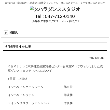
新松戸駅・幸谷駅から徒歩2分の社交（ソシアル）ダンススクール｜タハラダンススタジオ
Tel :
047-712-0140
千葉県松戸市新松戸2-9 トレノ新松戸3F
MENU
6月6日競技会結果
2021/06/09
６月６日(日)に東京都立産業貿易センター台東館６Fにて行われました浅
草ダンスフェスティバルにおいて
○田原・上脇組
インペリアルボールルーム 第６位
インペリアルラテン 準決勝
ライジングスターラテンルンバ 準優勝